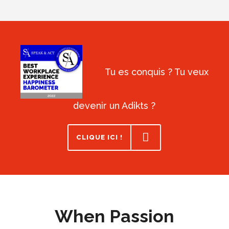
Tu es conquis ? Tu veux
devenir un Adikts ?
CLIQUE ICI !
When Passion