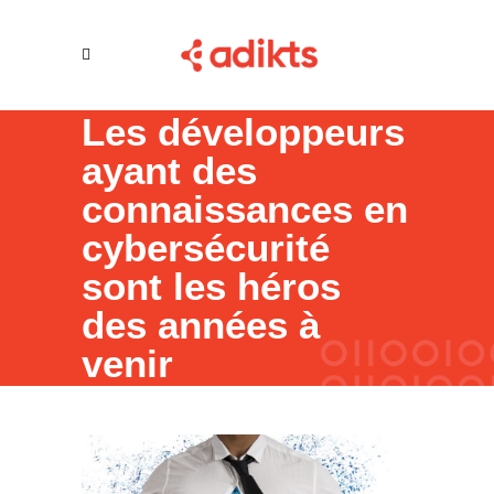
Les développeurs
ayant des
connaissances en
cybersécurité
sont les héros
des années à
venir