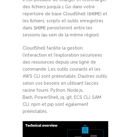
des fichiers jusqu’à 1 Go dans votre
répertoire de base CloudShell (
$HOME
) et
les fichiers, scripts et outils enregistrés
dans
$HOME
persisteront entre les
sessions (au sein de la même région).
CloudShell facilite la gestion,
l’interaction et l’exploration sécurisées
des ressources depuis une ligne de
commande. Les outils courants et les
AWS CLI sont préinstallés. D’autres outils
selon vos besoins en utilisant l’accès
racine fourni. Python, Node.js,
Bash, PowerShell, jq, git, ECS CLI, SAM
CLI, npm et pip sont également
préinstallés.