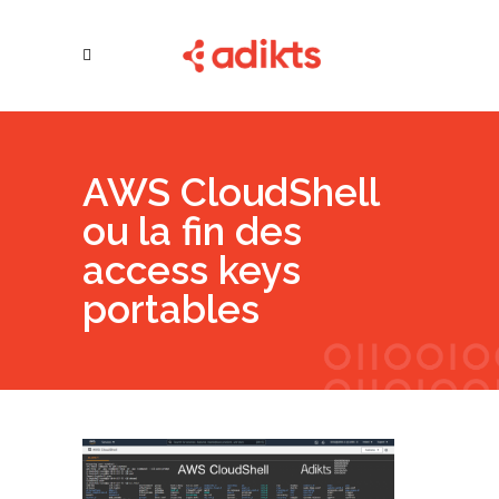
AWS CloudShell
ou la fin des
access keys
portables