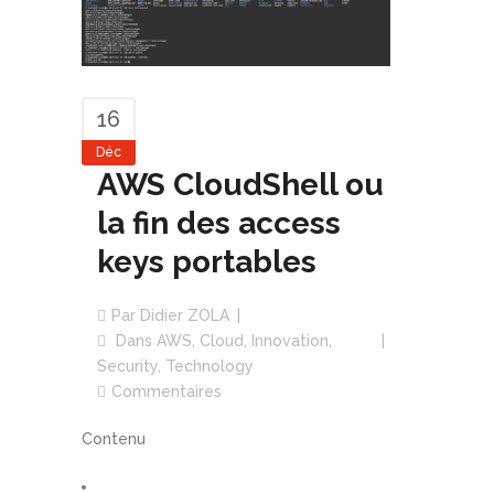
16
Déc
AWS CloudShell ou
la fin des access
keys portables
Par
Didier ZOLA
Dans
AWS
,
Cloud
,
Innovation
,
Security
,
Technology
Commentaires
Contenu