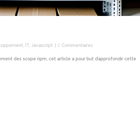
loppement
,
IT
,
Javascript
Commentaires
vement des scope npm, cet article a pour but d’approfondir cette