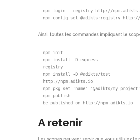
npm
 login --registry=http://npm.adikts
npm
 config set @adikts:registry http:/
Ainsi, toutes les commandes impliquant le sco
npm
 init
npm
 install -D express                 
registry
npm
 install -D @adikts/test            
http://npm.adikts.io
npm
 pkg set 
'name'
=
'@adikts/my-project
npm
 publish                            
be published on http://npm.adikts.io
A retenir
Les scopes peuvent servir que vous utilisiez le re