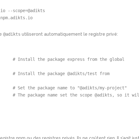
.io --scope=@adikts
/npm.adikts.io
pe
@adikts
utiliseront automatiquement le registre privé:
     # Install the package express from the global 
     # Install the package @adikts/test from 
'
     # Set the package name to 
"@adikts/my-project"
     # The package name set the scope @adikts, so it wil
gistre npm ou des registres privés. Ils ne coûtent rien. Il s’agit jus