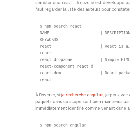
sembler que
react-dropzone
est développé par
faut regarder la liste des auteurs pour constat
$ 
npm
 search react
NAME
|
DESCRIPTIO
KEYWORDS
react
|
React
 is a
react
react-dropzone
|
Simple
 HTM
react-component
 react d
react-dom
|
React
 pack
react
À l’inverse, si
je recherche
angular
, je peux voi
paquets dans ce scope sont bien maintenus pa
immédiatement identifié comme venant d’une aut
$ 
npm
 search angular