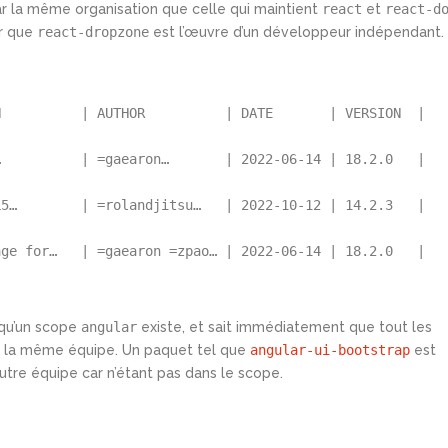
 la même organisation que celle qui maintient
react
et
react-d
er que
react-dropzone
est l’œuvre d’un développeur indépendant.
N
|
AUTHOR
|
DATE
|
VERSION
|
…          
|
 =
gaearon
…       
|
2022-06-14
|
18.2.0
|
L5…        
|
 =
rolandjitsu
…   
|
2022-10-12
|
14.2.3
|
age for…   
|
 =
gaearon
 =zpao… 
|
2022-06-14
|
18.2.0
|
r qu’un scope
angular
existe, et sait immédiatement que tout les
r la même équipe. Un paquet tel que
angular-ui-bootstrap
est
re équipe car n’étant pas dans le scope.