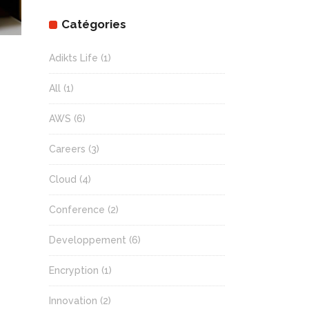
Catégories
Adikts Life
(1)
All
(1)
AWS
(6)
Careers
(3)
Cloud
(4)
Conference
(2)
Developpement
(6)
Encryption
(1)
Innovation
(2)