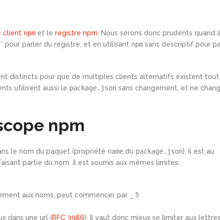
e client
npm
et le
registre npm
. Nous serons donc prudents quand 
 pour parler du registre, et en utilisant
npm
sans descriptif pour pa
ent distincts pour que de multiples clients alternatifs existent tout
ents utilisent aussi le
package.json
sans changement, et ne chan
 scope npm
dans le nom du paquet (propriété
name
du
package.json
), il est au
 Faisant partie du nom, il est soumis aux mêmes limites:
rement aux noms, peut commencer par
_
!)
 dans une url (
RFC 3986
). Il vaut donc mieux se limiter aux lettres