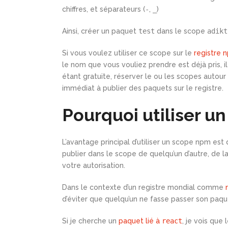
chiffres, et séparateurs (
-
,
_
)
Ainsi, créer un paquet
test
dans le scope
adikt
Si vous voulez utiliser ce scope sur le
registre 
le nom que vous vouliez prendre est déjà pris, i
étant gratuite, réserver le ou les scopes auto
immédiat à publier des paquets sur le registre.
Pourquoi utiliser u
L’avantage principal d’utiliser un scope npm es
publier dans le scope de quelqu’un d’autre, de
votre autorisation.
Dans le contexte d’un registre mondial comme
d’éviter que quelqu’un ne fasse passer son paq
Si je cherche un
paquet lié à
react
, je vois que