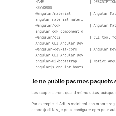
NAME
|
DESCRIPTIO
KEYWORDS
@angular/material
|
Angular
 Ma
angular
 material materi
@angular/cdk
|
Angular
 Ma
angular
 cdk component d
@angular/cli
|
CLI
 tool f
Angular
 CLI Angular Dev
@angular-devkit/core
|
Angular
 De
Angular
 CLI Angular Dev
angular-ui-bootstrap
|
Native
 Ang
angularjs
 angular boots
Je ne publie pas mes paquets s
Les scopes seront quand même utiles, puisque n
Par exemple, si Adikts maintient son propre reg
scope
@adikts
, je peux configurer npm pour au