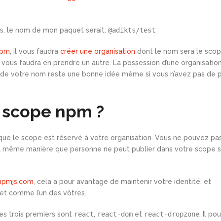
s
, le nom de mon paquet serait:
@adikts/test
npm
, il vous faudra
créer une organisation
dont le nom sera le scop
l vous faudra en prendre un autre. La possession d’une organisatio
ur de votre nom reste une bonne idée même si vous n’avez pas de 
n scope npm ?
t que le scope est réservé à votre organisation. Vous ne pouvez pa
 la même manière que personne ne peut publier dans votre scope 
npmjs.com
, cela a pour avantage de maintenir votre identité, et
uet comme l’un des vôtres.
 les trois premiers sont
react
,
react-dom
et
react-dropzone
. Il pou