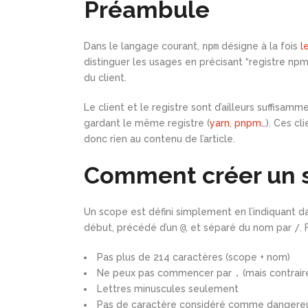
Préambule
Dans le langage courant,
npm
désigne à la fois
l
distinguer les usages en précisant “registre npm”
du client.
Le client et le registre sont d’ailleurs suffisamm
gardant le même registre (
yarn
,
pnpm
…). Ces cli
donc rien au contenu de l’article.
Comment créer un
Un scope est défini simplement en l’indiquant 
début, précédé d’un
@
, et séparé du nom par
/
.
Pas plus de 214 caractères (scope + nom)
Ne peux pas commencer par
.
(mais contrai
Lettres minuscules seulement
Pas de caractère considéré comme dangereux