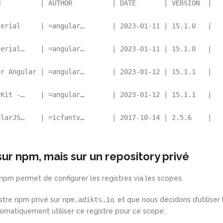
N
|
AUTHOR
|
DATE
|
VERSION
|
terial     
|
 =
angular
…       
|
2023-01-11
|
15.1.0
|
terial…    
|
 =
angular
…       
|
2023-01-11
|
15.1.0
|
or Angular 
|
 =
angular
…       
|
2023-01-12
|
15.1.1
|
vKit -…    
|
 =
angular
…       
|
2023-01-12
|
15.1.1
|
ularJS…    
|
 =
icfantv
…       
|
2017-10-14
|
2.5.6
|
ur npm, mais sur un repository privé
pm permet de configurer les registres via les scopes.
istre npm privé sur
npm.adikts.io
, et que nous décidons d’utiliser 
tomatiquement utiliser ce registre pour ce scope: