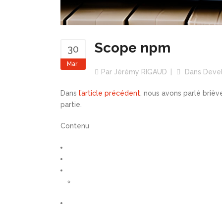
Scope npm
30
Mar
Par
Jérémy RIGAUD
Dans
Deve
Dans
l’article précédent
, nous avons parlé briè
partie.
Contenu